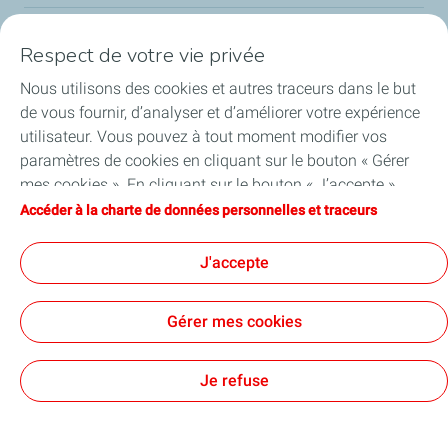
Respect de votre vie privée
Lubrifiants
Nous utilisons des cookies et autres traceurs dans le but
Actualités
de vous fournir, d’analyser et d’améliorer votre expérience
utilisateur. Vous pouvez à tout moment modifier vos
Partenariats
paramètres de cookies en cliquant sur le bouton « Gérer
mes cookies ». En cliquant sur le bouton « J’accepte »,
Nos services
vous acceptez le dépôt de l’ensemble des cookies. Dans le
Accéder à la charte de données personnelles et traceurs
cas où vous cliquez sur « Je refuse », seuls les cookies
Guides de l’huile moteur
techniques nécessaires au bon fonctionnement du site
J'accepte
seront utilisés. Pour plus d’informations, vous pouvez
consulter la page « Charte de données personnelles et
Gérer mes cookies
traceurs ».
Contact
Légal
Charte de données personelles et cookies
Accessibilité : Conformité partielle
Plan du site
Cookies
Je refuse
TotalEnergies 2026