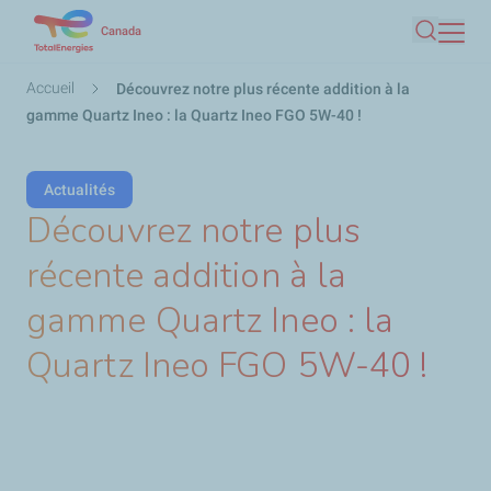
Aller
Canada
Recherc
au
contenu
Fil
Accueil
Découvrez notre plus récente addition à la
principal
d'Ariane
gamme Quartz Ineo : la Quartz Ineo FGO 5W-40 !
Actualités
Découvrez notre plus
récente addition à la
gamme Quartz Ineo : la
Quartz Ineo FGO 5W-40 !