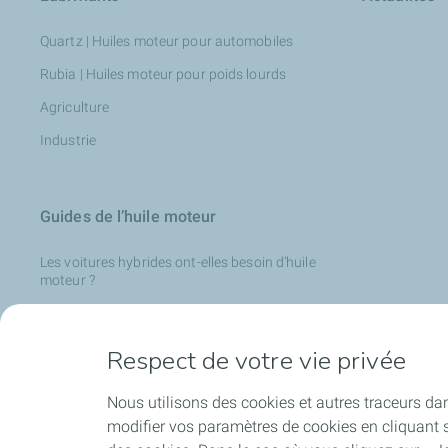
Quartz | Huiles moteur pour automobiles
Rubia | Huiles moteur pour poids lourds
Agriculture
Industrie
Guides de l’huile moteur
Les voitures hybrides ont-elles besoin d’huile
moteur ?
Lubrifiants Comment choisir son huile moteur ?
Quelle est la composition d’une huile moteur ?
Respect de votre vie privée
Les voitures hybrides ont-elles besoin d’huile
moteur ?
Nous utilisons des cookies et autres traceurs dan
modifier vos paramètres de cookies en cliquant s
Rôle et avantages de l’huile moteur