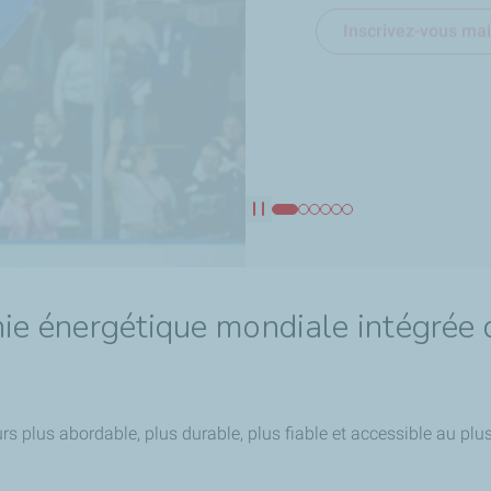
Inscrivez-vous ma
En savoir plus
En savoir plus
En savoir plus
Inscrivez-vous ma
En savoir plus
Pause
e énergétique mondiale intégrée q
rs plus abordable, plus durable, plus fiable et accessible au pl