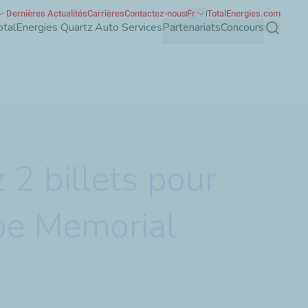
Dernières Actualités
Carrières
Contactez-nous
Fr
TotalEnergies.com
otalEnergies Quartz Auto Services
Partenariats
Concours
Recherch
2 billets pour
pe Memorial