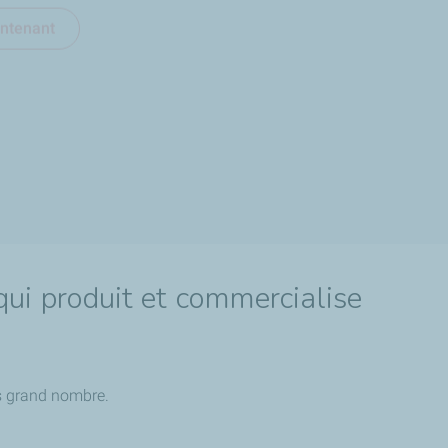
intenant
intenant
ui produit et commercialise
us grand nombre.