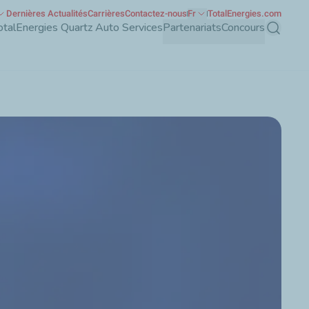
Dernières Actualités
Carrières
Contactez-nous
Fr
TotalEnergies.com
otalEnergies Quartz Auto Services
Partenariats
Concours
Recherch