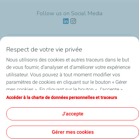
Follow us on Social Media
Respect de votre vie privée
Lubrifiants
Nous utilisons des cookies et autres traceurs dans le but
Actualités
de vous fournir, d’analyser et d’améliorer votre expérience
utilisateur. Vous pouvez à tout moment modifier vos
Partenariats
paramètres de cookies en cliquant sur le bouton « Gérer
mes cookies ». En cliquant sur le bouton « J’accepte »,
Nos services
vous acceptez le dépôt de l’ensemble des cookies. Dans le
Accéder à la charte de données personnelles et traceurs
cas où vous cliquez sur « Je refuse », seuls les cookies
Guides de l’huile moteur
techniques nécessaires au bon fonctionnement du site
J'accepte
seront utilisés. Pour plus d’informations, vous pouvez
consulter la page « Charte de données personnelles et
Gérer mes cookies
traceurs ».