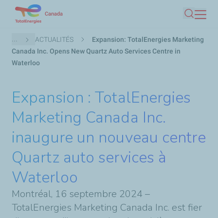
Aller
Canada
Recherc
au
contenu
Fil
...
ACTUALITÉS
Expansion: TotalEnergies Marketing
principal
d'Ariane
Canada Inc. Opens New Quartz Auto Services Centre in
Waterloo
Expansion : TotalEnergies
Marketing Canada Inc.
inaugure un nouveau centre
Quartz auto services à
Waterloo
Montréal, 16 septembre 2024 –
TotalEnergies Marketing Canada Inc. est fier