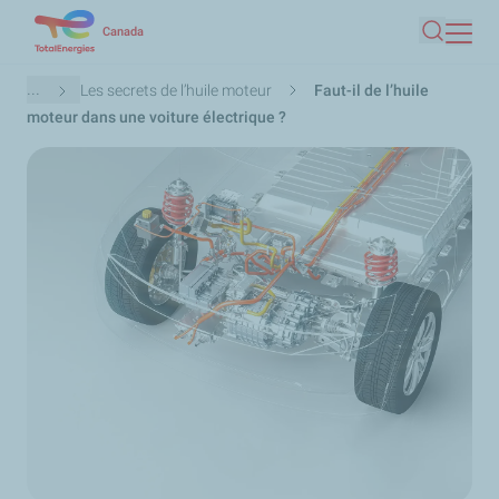
Aller
Canada
Recherc
au
contenu
Fil
...
Les secrets de l’huile moteur
Faut-il de l’huile
principal
d'Ariane
moteur dans une voiture électrique ?