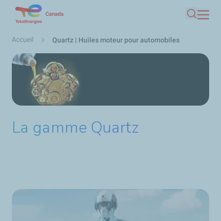
Aller
Canada
Recherc
au
contenu
Fil
Accueil
Quartz | Huiles moteur pour automobiles
principal
d'Ariane
La gamme Quartz