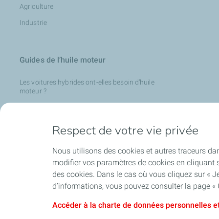
Agriculture
Industrie
Guides de l’huile moteur
Les voitures hybrides ont-elles besoin d’huile
moteur ?
Lubrifiants Comment choisir son huile moteur ?
Quelle est la composition d’une huile moteur ?
Respect de votre vie privée
Les voitures hybrides ont-elles besoin d’huile
moteur ?
Nous utilisons des cookies et autres traceurs dan
modifier vos paramètres de cookies en cliquant s
Rôle et avantages de l’huile moteur
des cookies. Dans le cas où vous cliquez sur « Je
Pourquoi choisir une huile 100 % synthétique ?
d’informations, vous pouvez consulter la page « 
Accéder à la charte de données personnelles et