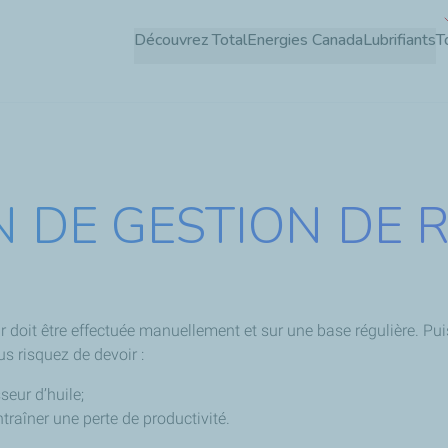
Aller
Découvrez TotalEnergies Canada
Lubrifiants
T
au
contenu
principal
 DE GESTION DE 
 doit être effectuée manuellement et sur une base régulière. Puis
us risquez de devoir :
eur d’huile;
traîner une perte de productivité.