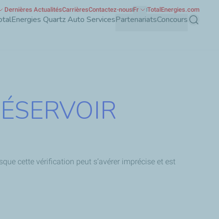
Dernières Actualités
Carrières
Contactez-nous
Fr
TotalEnergies.com
otalEnergies Quartz Auto Services
Partenariats
Concours
Recherch
RÉSERVOIR
que cette vérification peut s’avérer imprécise et est