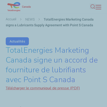
Aller
Canada
Recherc
au
contenu
Fil
Accueil
NEWS
TotalEnergies Marketing Canada
principal
d'Ariane
signs a Lubricants Supply Agreement with Point S Canada
Actualités
TotalEnergies Marketing
Canada signe un accord de
fourniture de lubrifiants
avec Point S Canada
Télécharger le communiqué de presse (PDF)