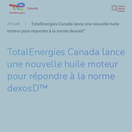
Aller
Canada
Recherc
au
contenu
Fil
Accueil
TotalEnergies Canada lance une nouvelle huile
principal
d'Ariane
moteur pour répondre à la norme dexosD™
TotalEnergies Canada lance
une nouvelle huile moteur
pour répondre à la norme
dexosD™