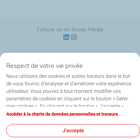
Follow us on Social Media
Respect de votre vie privée
Lubrifiants
Nous utilisons des cookies et autres traceurs dans le but
Actualités
de vous fournir, d’analyser et d’améliorer votre expérience
utilisateur. Vous pouvez à tout moment modifier vos
Partenariats
paramètres de cookies en cliquant sur le bouton « Gérer
mes cookies ». En cliquant sur le bouton « J’accepte »,
Nos services
vous acceptez le dépôt de l’ensemble des cookies. Dans le
Accéder à la charte de données personnelles et traceurs
cas où vous cliquez sur « Je refuse », seuls les cookies
Guides de l’huile moteur
techniques nécessaires au bon fonctionnement du site
J'accepte
seront utilisés. Pour plus d’informations, vous pouvez