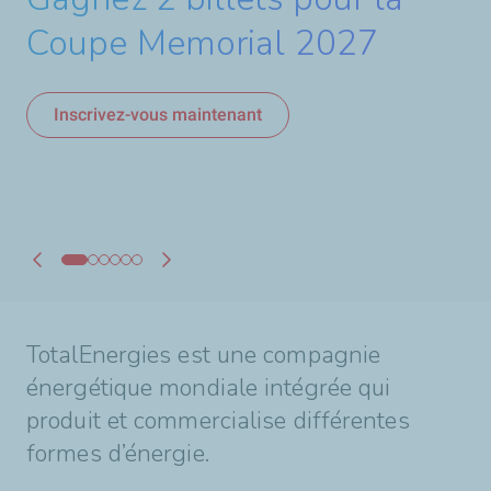
Coupe Memorial 2027
au WEC 2026 á Austin
zoom sur le 24H du Mans
frontières
Ensemble pour faire
En savoir plus
avancer le hockey
Inscrivez-vous maintenant
Inscrivez-vous maintenant
En savoir plus
En savoir plus
En savoir plus
TotalEnergies est une compagnie
énergétique mondiale intégrée qui
produit et commercialise différentes
formes d’énergie.